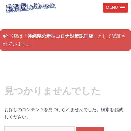
MENU
コ
ン
テ
当店は「
沖縄県の新型コロナ対策認証店
」として認証さ
ン
れています。
ツ
へ
ス
キ
ッ
プ
見つかりませんでした
お探しのコンテンツを見つけられませんでした。検索をお試
しください。
検