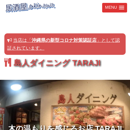
MENU
コ
ン
テ
ン
当店は「
沖縄県の新型コロナ対策認証店
」として認
ツ
証されています。
へ
ス
島人ダイニング TARAJI
キ
ッ
プ
木の温もりを感じるお店 TARAJI